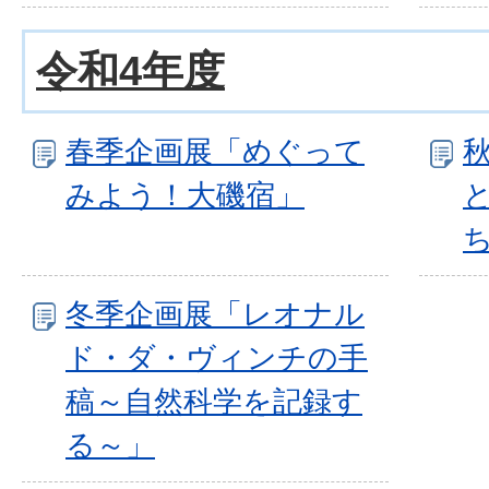
令和4年度
春季企画展「めぐって
みよう！大磯宿」
冬季企画展「レオナル
ド・ダ・ヴィンチの手
稿～自然科学を記録す
る～」