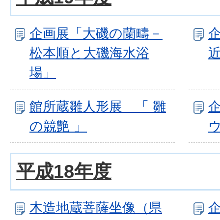
企画展「大磯の蘭疇－
松本順と大磯海水浴
場」
館所蔵雛人形展 「 雛
の競艶 」
平成18年度
木造地蔵菩薩坐像（県