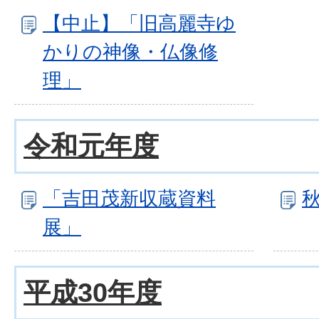
【中止】「旧高麗寺ゆ
かりの神像・仏像修
理」
令和元年度
「吉田茂新収蔵資料
展」
平成30年度