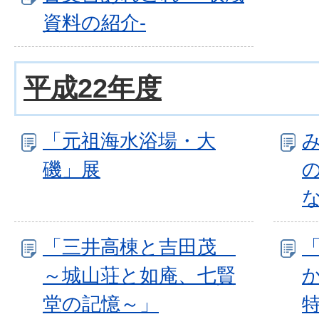
資料の紹介-
平成22年度
「元祖海水浴場・大
磯」展
「三井高棟と吉田茂
～城山荘と如庵、七賢
堂の記憶～」