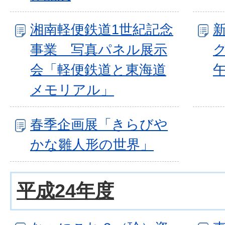
湘南軽便鉄道1世紀記念
事業 写真パネル展示
会「軽便鉄道と東海道
メモリアル」
春季企画展「きらびや
かな雛人形の世界」
平成24年度