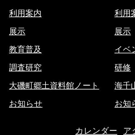
の
利用案内
利用
サ
展示
展示
イ
ト
教育普及
イベ
へ
調査研究
研修
大磯町郷土資料館ノート
海千
お知らせ
お知
カレンダー
ア