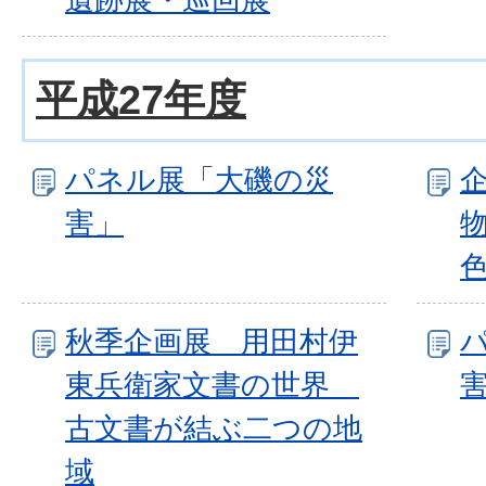
平成27年度
パネル展「大磯の災
害」
秋季企画展 用田村伊
東兵衛家文書の世界
害
古文書が結ぶ二つの地
域