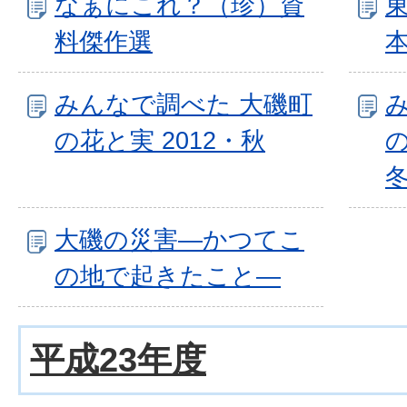
なぁにこれ？（珍）資
料傑作選
みんなで調べた 大磯町
の花と実 2012・秋
の
大磯の災害―かつてこ
の地で起きたこと―
平成23年度