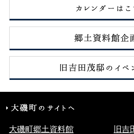
大
磯
大磯町郷土資料館
旧吉
町