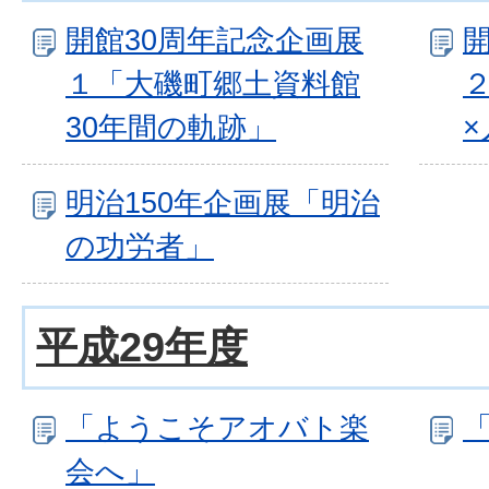
開館30周年記念企画展
１「大磯町郷土資料館
２
30年間の軌跡」
明治150年企画展「明治
の功労者」
平成29年度
「ようこそアオバト楽
会へ」