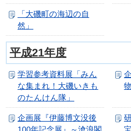
「大磯町の海辺の自
然」
平成21年度
学習参考資料展「みん
な集まれ！大磯いきも
のたんけん隊」
企画展『伊藤博文没後
研
100年記念展』～滄浪閣