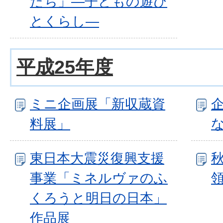
たち」―子どもの遊び
とくらし―
平成25年度
ミニ企画展「新収蔵資
料展」
東日本大震災復興支援
事業「ミネルヴァのふ
くろうと明日の日本」
作品展