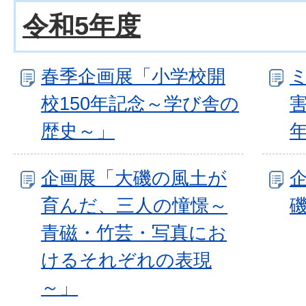
令和5年度
春季企画展「小学校開
校150年記念～学び舎の
歴史～」
企画展「大磯の風土が
育んだ、三人の憧憬～
青磁・竹芸・写真にお
けるそれぞれの表現
～」