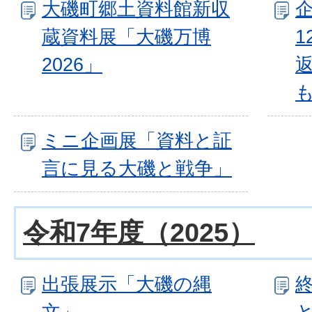
大磯町郷土資料館新収
蔵資料展「大磯万博
2026」
ミニ企画展「資料と証
言に見る大磯と戦争」
令和7年度（2025）
出張展示「大磯の縄
文」