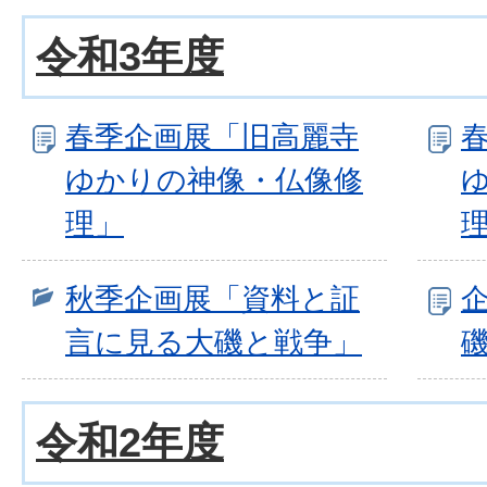
令和3年度
春季企画展「旧高麗寺
ゆかりの神像・仏像修
理」
秋季企画展「資料と証
言に見る大磯と戦争」
令和2年度