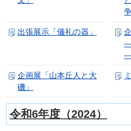
出張展示「儀礼の器」
企画展「山本丘人と大
磯」
令和6年度（2024）