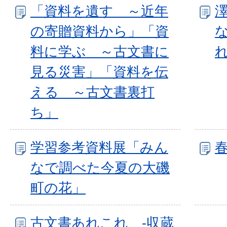
「資料を遺す ～近年
の寄贈資料から」「資
料に学ぶ ～古文書に
見る災害」「資料を伝
える ～古文書裏打
ち」
学習参考資料展「みん
なで調べた今夏の大磯
町の花」
古文書あれこれ -収蔵