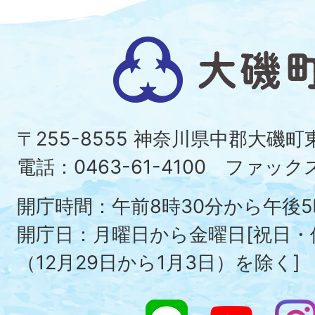
大
磯
町
〒255-8555 神奈川県中郡大磯
Ois
電話：0463-61-4100 ファックス：
To
開庁時間：午前8時30分から午後5
開庁日：月曜日から金曜日[祝日
（12月29日から1月3日）を除く]