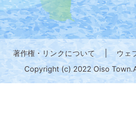
た
地
図。
神
奈
著作権・リンクについて
|
ウェ
川
県
Copyright (c) 2022 Oiso Town.A
の
南
部
に
位
置