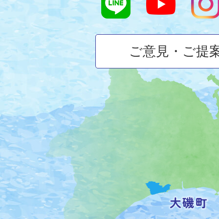
ご意見・ご提
大
磯
町
の
位
置
を
記
し