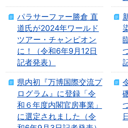
パラサーファー勝倉 直
道氏が2024年ワールド
ツアー・チャンピオン
に！（令和6年9月12日
記者発表）
県内初『万博国際交流プ
ログラム』に登録「令
和６年度内閣官房事業」
に選定されました（令
和6年9月3日記者発表）