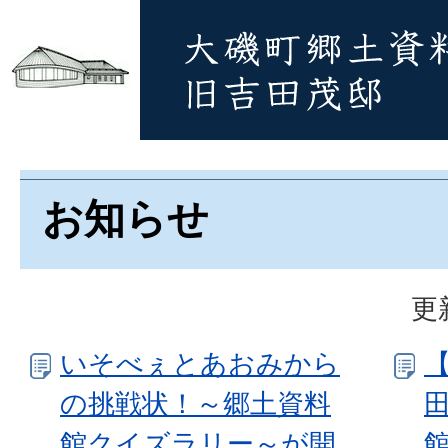
お知らせ
更
いそべぇとあおみから
の挑戦状！～郷土資料
田
館クイズラリー～が開