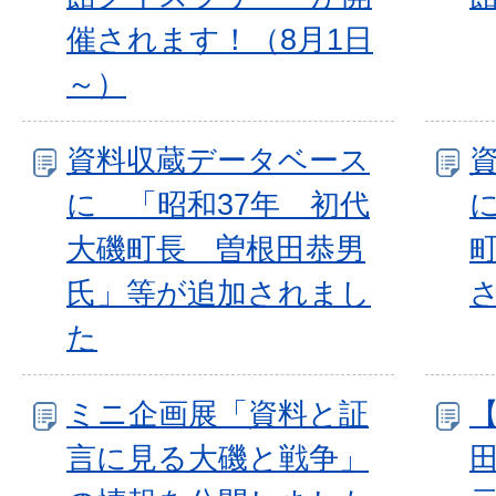
催されます！（8月1日
～）
資料収蔵データベース
に 「昭和37年 初代
大磯町長 曽根田恭男
氏」等が追加されまし
た
ミニ企画展「資料と証
言に見る大磯と戦争」