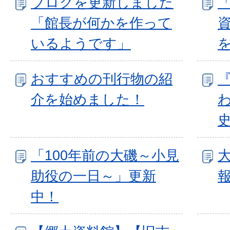
ブログを更新しました
「
「館長が何かを作って
いるようです」
おすすめの刊行物の紹
介を始めました！
「100年前の大磯～小見
助役の一日～」更新
中！