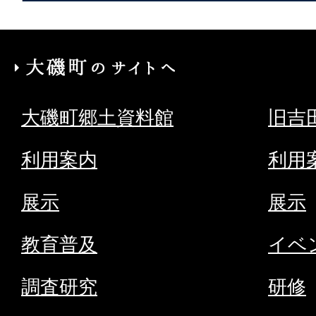
大
磯
大磯町郷土資料館
旧吉
町
の
利用案内
利用
サ
展示
展示
イ
ト
教育普及
イベ
へ
調査研究
研修