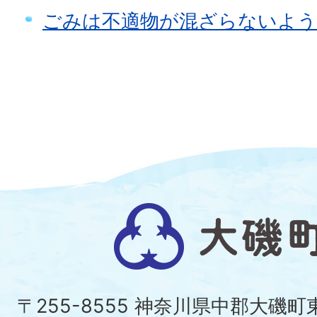
ごみは不適物が混ざらないよ
大
磯
町
〒255-8555 神奈川県中郡大磯