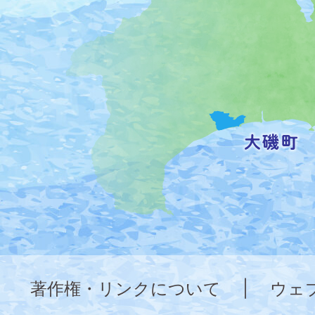
の
位
置
を
記
し
た
地
図。
神
奈
著作権・リンクについて
|
ウェ
川