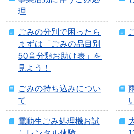
理
ごみの分別で困ったら
まずは「ごみの品目別
50音分類お助け表」を
見よう！
ごみの持ち込みについ
て
電動生ごみ処理機お試
しレンタル体験
1