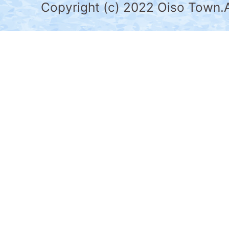
県
Copyright (c) 2022 Oiso Town.A
の
南
部
に
位
置
す
る。