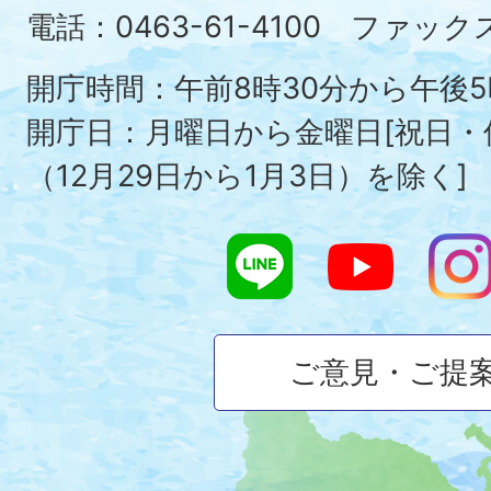
Ois
電話：0463-61-4100 ファックス：
To
開庁時間：午前8時30分から午後5
開庁日：月曜日から金曜日[祝日
（12月29日から1月3日）を除く]
ご意見・ご提
大
磯
町