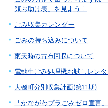
類お助け表」を見よう！
ごみ収集カレンダー
ごみの持ち込みについて
雨天時の古布回収について
電動生ごみ処理機お試しレンタ
大磯町分別収集計画(第11期)
「かながわプラごみゼロ宣言