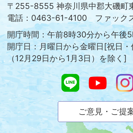
町
〒255-8555 神奈川県中郡大磯
Ois
電話：0463-61-4100 ファックス：
To
開庁時間：午前8時30分から午後5
開庁日：月曜日から金曜日[祝日
（12月29日から1月3日）を除く]
ご意見・ご提
大
磯