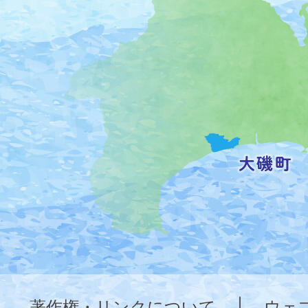
町
の
位
置
を
記
し
た
地
図。
神
奈
著作権・リンクについて
|
ウェ