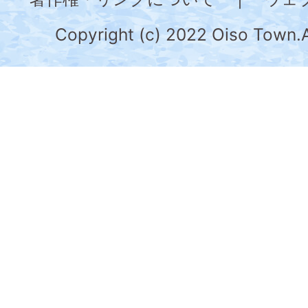
川
県
Copyright (c) 2022 Oiso Town.A
の
南
部
に
位
置
す
る。