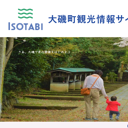
2
枚
目
の
ス
ラ
イ
ド