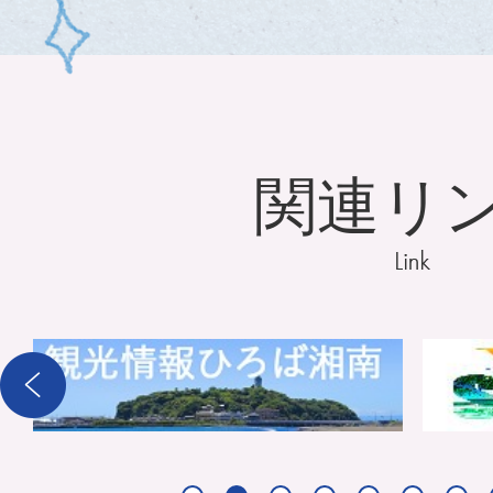
関連リ
2
3
枚
枚
目
目
の
の