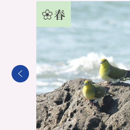
2
枚
目
の
ス
ラ
イ
ド