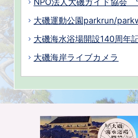
NPO法人大磯ガイド協会 
大磯運動公園parkrun/parkw
大磯海水浴場開設140周年
大磯海岸ライブカメラ