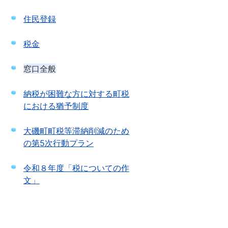
住民登録
税金
窓口全般
納税が困難な方に対する町税
における猶予制度
大磯町町税等滞納削減のため
の第5次行動プラン
令和８年度「税についての作
文」