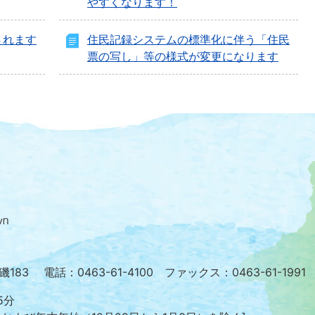
やすくなります！
されます
住民記録システムの標準化に伴う「住民
票の写し」等の様式が変更になります
大
磯
町
の
位
置
を
小磯183
電話：0463-61-4100 ファックス：0463-61-1991
記
し
5分
た