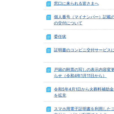
窓口に来られる皆さまへ
個人番号（マイナンバー）記載
の交付について
委任状
証明書のコンビニ交付サービス
戸籍の附票の写しの表示内容変
らせ（令和4年1月11日から）
令和5年4月1日から火葬料補助
を拡充
スマホ用電子証明書を利用した