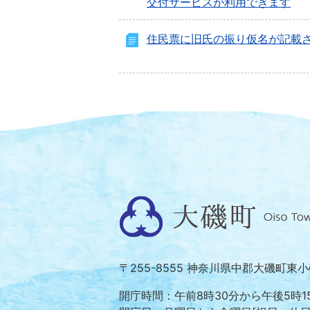
交付サービスが利用できます
住民票に旧氏の振り仮名が記載
大
磯
町
〒255-8555 神奈川県中郡大磯町東
Oiso
Town
開庁時間：午前8時30分から午後5時1