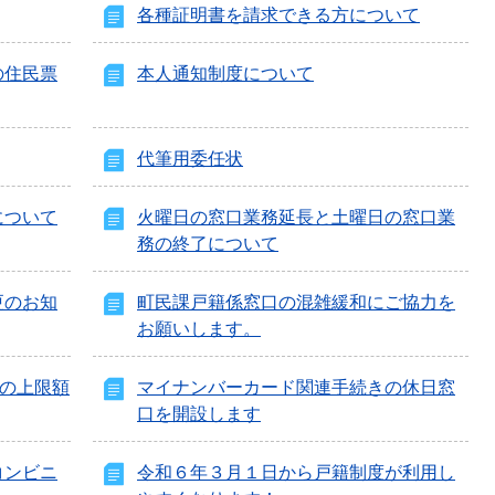
各種証明書を請求できる方について
の住民票
本人通知制度について
代筆用委任状
について
火曜日の窓口業務延長と土曜日の窓口業
務の終了について
更のお知
町民課戸籍係窓口の混雑緩和にご協力を
お願いします。
金の上限額
マイナンバーカード関連手続きの休日窓
口を開設します
コンビニ
令和６年３月１日から戸籍制度が利用し