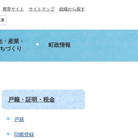
携帯サイト
サイトマップ
組織から探す
光・産業・
町政情報
ちづくり
戸籍・証明・税金
戸籍
印鑑登録