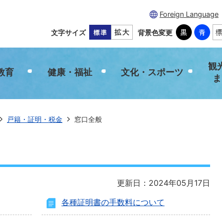
Foreign Language
文字サイズ
背景色変更
観
教育
健康・福祉
文化・スポーツ
ま
戸籍・証明・税金
窓口全般
更新日：2024年05月17日
各種証明書の手数料について