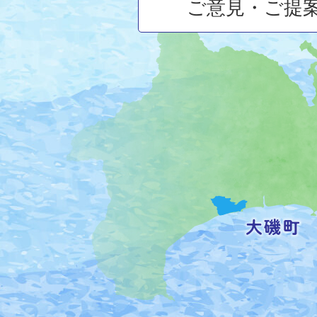
ご意見・ご提
大
磯
町
の
位
置
を
記
し
た
地
図。