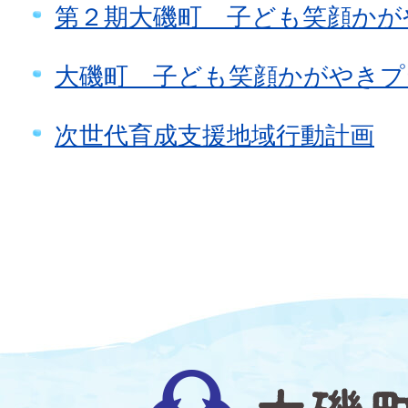
第２期大磯町 子ども笑顔かが
大磯町 子ども笑顔かがやきプ
次世代育成支援地域行動計画
大