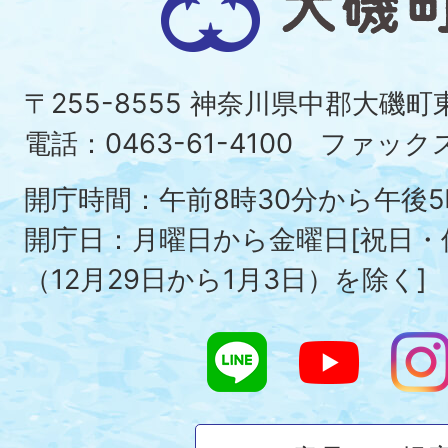
磯
町
〒255-8555 神奈川県中郡大磯
Ois
電話：0463-61-4100 ファックス：
To
開庁時間：午前8時30分から午後5
開庁日：月曜日から金曜日[祝日
（12月29日から1月3日）を除く]