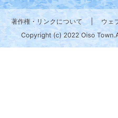
神
奈
著作権・リンクについて
|
ウェ
川
県
Copyright (c) 2022 Oiso Town.A
の
南
部
に
位
置
す
る。