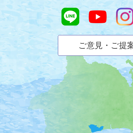
ご意見・ご提
大
磯
町
の
位
置
を
記