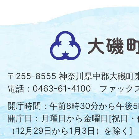
大
磯
町
〒255-8555 神奈川県中郡大磯
Ois
電話：0463-61-4100 ファックス：
To
開庁時間：午前8時30分から午後5
開庁日：月曜日から金曜日[祝日
（12月29日から1月3日）を除く]