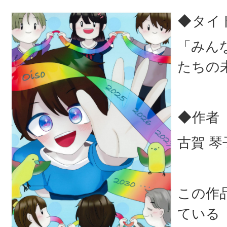
◆タイ
「みん
たちの
◆作者
古賀 琴
この作
ている