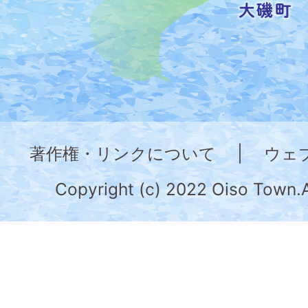
し
た
地
図。
神
奈
著作権・リンクについて
|
ウェ
川
県
Copyright (c) 2022 Oiso Town.A
の
南
部
に