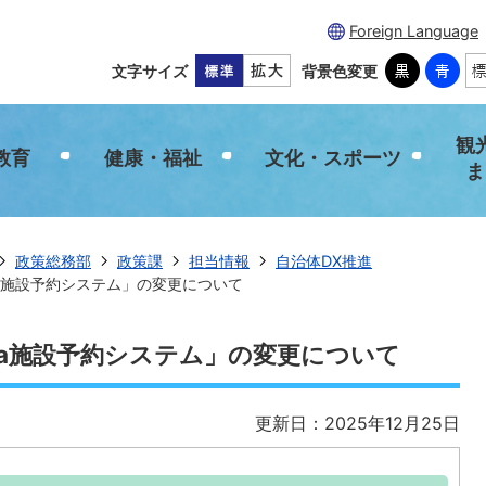
Foreign Language
文字サイズ
背景色変更
観
教育
健康・福祉
文化・スポーツ
ま
政策総務部
政策課
担当情報
自治体DX推進
awa施設予約システム」の変更について
awa施設予約システム」の変更について
更新日：2025年12月25日