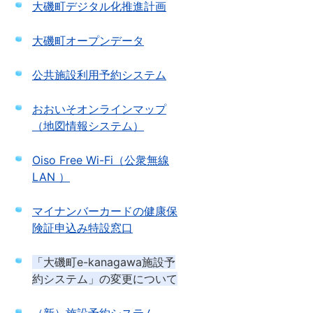
大磯町デジタル化推進計画
大磯町オープンデータ
公共施設利用予約システム
おおいそオンラインマップ
（地図情報システム）
Oiso Free Wi-Fi（公衆無線
LAN ）
マイナンバーカードの健康保
険証申込み特設窓口
「大磯町e-kanagawa施設予
約システム」の変更について