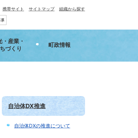
携帯サイト
サイトマップ
組織から探す
光・産業・
町政情報
ちづくり
自治体DX推進
自治体DXの推進について