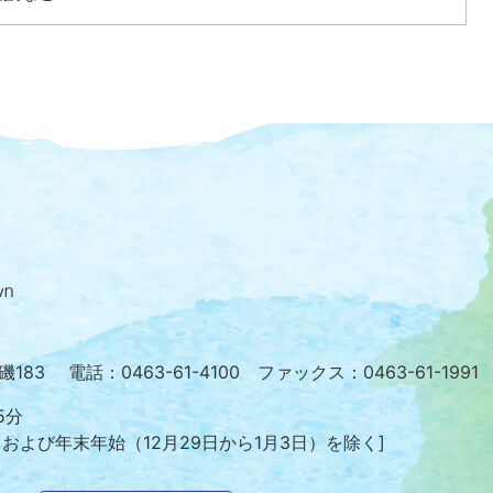
大
磯
町
の
位
置
を
小磯183
電話：0463-61-4100 ファックス：0463-61-1991
記
し
5分
た
日および年末年始
（12月29日から1月3日）を除く]
地
図。