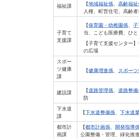
【
地域福祉係
、
高齢福祉
福祉課
人権、町営住宅、高齢者
【
保育園・幼稚園係
、
子
子育て
当、こども医療費、ひと
支援課
【子育て支援センター】
の広場
スポー
ツ健康
【
健康増進係
、
スポーツ
課
【
道路管理係
、
道路整備
建設課
防
下水道
【
下水道整備係
、
下水道
課
都市計
【
都市計画係
、
開発指導
画課
公園整備・管理、緑化推