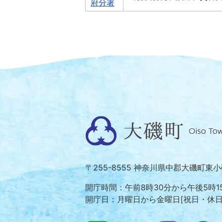
府分署
大
磯
町
〒255-8555 神奈川県中郡大磯町東
Oiso
Town
開庁時間：午前8時30分から午後5時1
開庁日：月曜日から金曜日[祝日・休