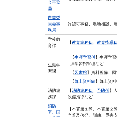
会事務
局
農業委
員会事
許認可事務、農地相談、
務局
学校教
【
教育総務係
、
教育指導
育課
【
生涯学習係
】生涯学習
涯学習館管理など
生涯学
習課
【
図書館
】資料整備、図
【
郷土資料館
】郷土資料
消防総
【
消防総務係
、
予防係
】
務課
設備指導など
消防
【本署第１隊、本署第２
署、国
当普及啓発、訓練、災害