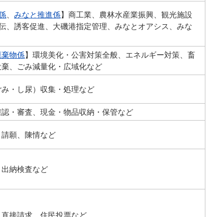
係
、
みなと推進係
】商工業、農林水産業振興、観光施設
伝、誘客促進、大磯港指定管理、みなとオアシス、みな
廃棄物係
】環境美化・公害対策全般、エネルギー対策、畜
投棄、ごみ減量化・広域化など
ごみ・し尿）収集・処理など
確認・審査、現金・物品収納・保管など
、請願、陳情など
月出納検査など
、直接請求、住民投票など