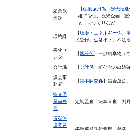
【
産業振興係
、
観光推進
産業観
維持管理、観光企画・宣
光課
とまちづくりなど
【
環境・エネルギー係
、
環境課
犬登録、生活排水、不法
美化セ
【
施設係
】一般廃棄物（
ンター
会計課
【
会計係
】町公金の出納
議会事
【
議事調査係
】議会運営
務局
監査委
員事務
定期監査、決算審査、例
局
選挙管
理委員
各種選挙執行管理、啓発