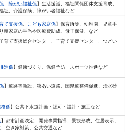
係
、
障がい福祉係
】生活援護、福祉関係団体支援育成、
福祉、介護保険、障がい者福祉など
育て支援係
、
こども家庭係
】保育所等、幼稚園、児童手
り親家庭の手当や医療費助成、母子保健、など
子育て支援総合センター、子育て支援センター、つどい
推進係
】健康づくり、保健予防、スポーツ推進など
係
】道路等新設、狭あい道路、国県道整備促進、治水砂
業務係
】公共下水道計画・認可・設計・施工など
係
】都市計画決定、開発事業指導、景観形成、住居表示、
進、空き家対策、公共交通など