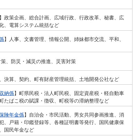
】政策企画、総合計画、広域行政、行政改革、秘書、広
化、電算システム統括など
係
】人事、文書管理、情報公開、姉妹都市交流、平和、
対策、防災・減災の推進、災害対策
、決算、契約、町有財産管理統括、土地開発公社など
収納係
】町県民税・法人町民税、固定資産税・軽自動車
町たばこ税の賦課・徴収、町税等の滞納整理など
保険年金係
】自治会・市民活動、男女共同参画推進、消
犯、戸籍・印鑑登録等、各種証明書等発行、国民健康保
、国民年金など