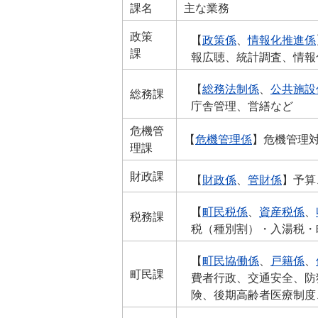
課名
主な業務
政策
【
政策係
、
情報化推進係
課
報広聴、統計調査、情報
【
総務法制係
、
公共施設
総務課
庁舎管理、営繕など
危機管
【
危機管理係
】危機管理
理課
財政課
【
財政係
、
管財係
】予算
【
町民税係
、
資産税係
、
税務課
税（種別割）・入湯税・
【
町民協働係
、
戸籍係
、
町民課
費者行政、交通安全、防
険、後期高齢者医療制度