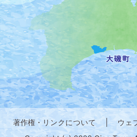
の
位
置
を
記
し
た
地
図。
神
奈
著作権・リンクについて
|
ウェ
川