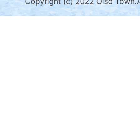
県
Copyright (c) 2022 Oiso Town.A
の
南
部
に
位
置
す
る。