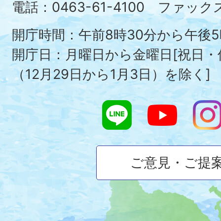
Ois
電話：0463-61-4100 ファックス：
To
開庁時間：午前8時30分から午後5
開庁日：月曜日から金曜日[祝日
（12月29日から1月3日）を除く]
ご意見・ご提
大
磯
町