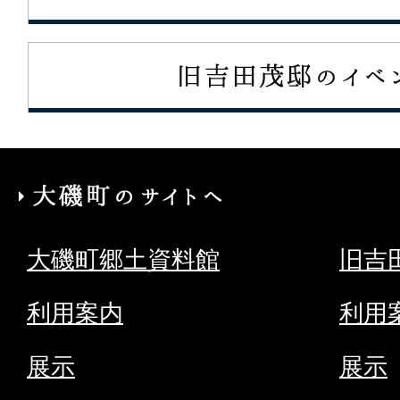
大
磯
大磯町郷土資料館
旧吉
町
の
利用案内
利用
サ
展示
展示
イ