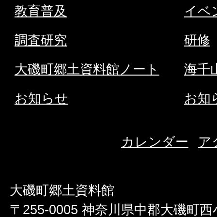
ト
教育普及
イベ
へ
調査研究
研修
大磯町郷土資料館ノート
海千
お知らせ
お知
カレンダー
ア
大磯町郷土資料館
〒255-0005 神奈川県中郡大磯町西小