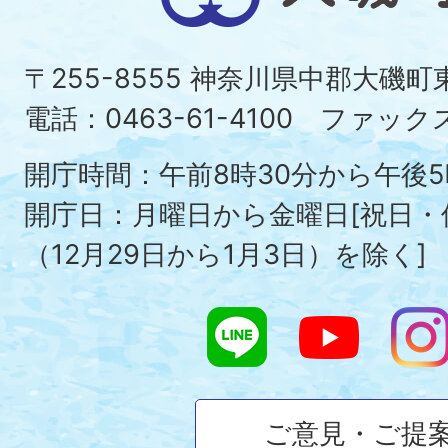
磯
町
〒255-8555 神奈川県中郡大磯
Ois
電話：0463-61-4100 ファックス：
To
開庁時間：午前8時30分から午後5
開庁日：月曜日から金曜日[祝日
（12月29日から1月3日）を除く]
ご意見・ご提