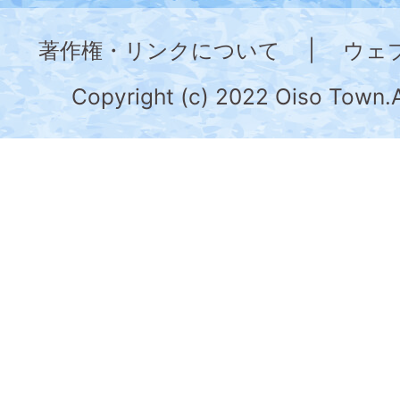
奈
著作権・リンクについて
|
ウェ
川
県
Copyright (c) 2022 Oiso Town.A
の
南
部
に
位
置
す
る。