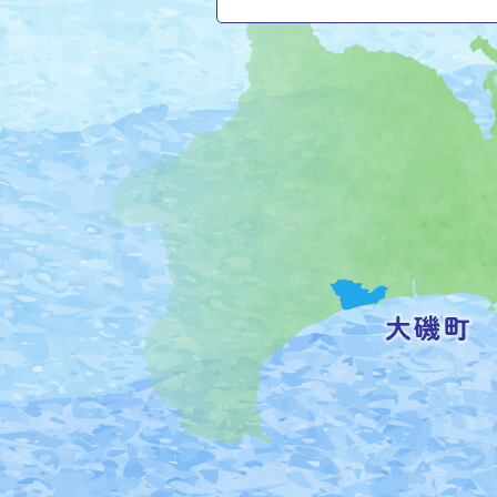
大
磯
町
の
位
置
を
記
し
た
地
図。
神