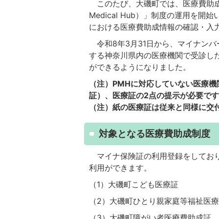
このたび、大磯町では、医療費助成情
Medical Hub）」制度の運用
における医療費助成情報の確認・入
令和8年3月31日から、マイナンバ
する神奈川県内の医療機関で受診し
ができるようになりました。
（注）PMHに対応していない医療
証）
、医療証の2点の提示が必要で
（注）紙の医療証は従来と同様に交
対象となる医療費助成制度
マイナ保険証の利用登録をしており
利用ができます。
（1）大磯町こども医療証
（2）大磯町ひとり親家庭等福祉医
（3）大磯町障がい者医療費助成証