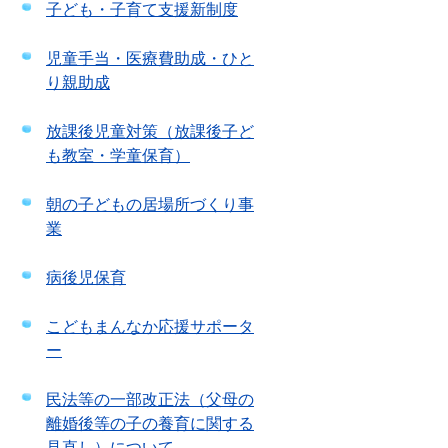
子ども・子育て支援新制度
児童手当・医療費助成・ひと
り親助成
放課後児童対策（放課後子ど
も教室・学童保育）
朝の子どもの居場所づくり事
業
病後児保育
こどもまんなか応援サポータ
ー
民法等の一部改正法（父母の
離婚後等の子の養育に関する
見直し）について