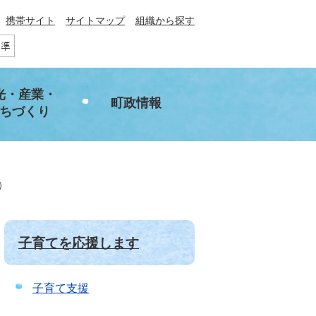
携帯サイト
サイトマップ
組織から探す
光・産業・
町政情報
ちづくり
）
子育てを応援します
子育て支援