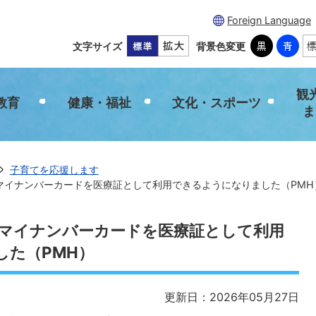
Foreign Language
文字サイズ
背景色変更
観
教育
健康・福祉
文化・スポーツ
ま
子育てを応援します
らマイナンバーカードを医療証として利用できるようになりました（PMH
らマイナンバーカードを医療証として利用
した（PMH）
更新日：2026年05月27日