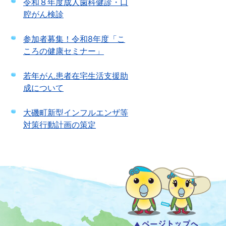
令和８年度成人歯科健診・口
腔がん検診
参加者募集！令和8年度「こ
ころの健康セミナー」
若年がん患者在宅生活支援助
成について
大磯町新型インフルエンザ等
対策行動計画の策定