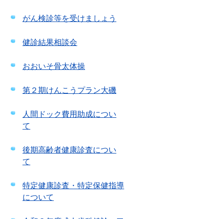
がん検診等を受けましょう
健診結果相談会
おおいそ骨太体操
第２期けんこうプラン大磯
人間ドック費用助成につい
て
後期高齢者健康診査につい
て
特定健康診査・特定保健指導
について