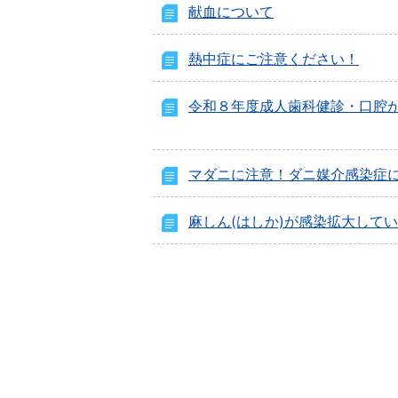
献血について
熱中症にご注意ください！
令和８年度成人歯科健診・口腔
マダニに注意！ダニ媒介感染症
麻しん(はしか)が感染拡大して