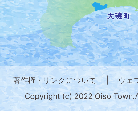
記
し
た
地
図。
神
奈
著作権・リンクについて
|
ウェ
川
県
Copyright (c) 2022 Oiso Town.A
の
南
部