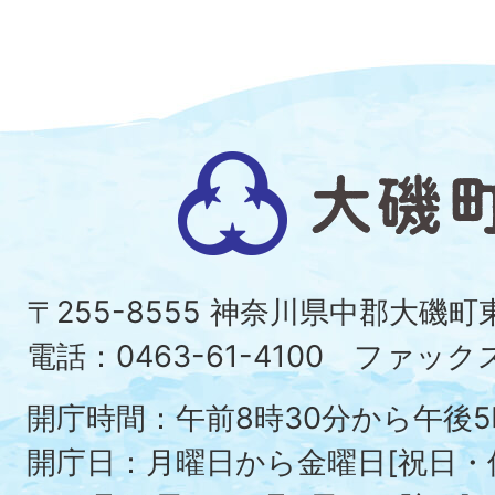
大
磯
町
〒255-8555 神奈川県中郡大磯
Ois
電話：0463-61-4100 ファックス：
To
開庁時間：午前8時30分から午後5
開庁日：月曜日から金曜日[祝日