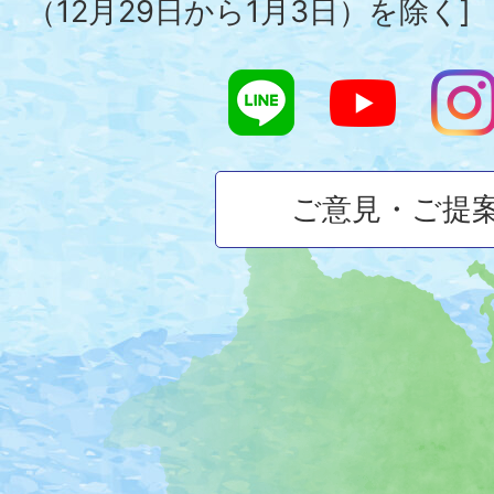
（12月29日から1月3日）を除く]
ご意見・ご提
大
磯
町
の
位
置
を