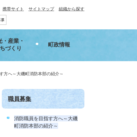
携帯サイト
サイトマップ
組織から探す
光・産業・
町政情報
ちづくり
す方へ～大磯町消防本部の紹介～
職員募集
消防職員を目指す方へ～大磯
町消防本部の紹介～