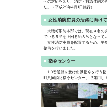
への対応を図り、消防・救急体制の強
た。（平成29年4月1日施行）
女性消防吏員の活躍に向け
大磯町消防本部では、現在４名の女
ている５％を上回る約８％となって
女性消防吏員を配置するため、平成
整備を行いました。
指令センター
119番通報を受け出動指令を行う
町共同消防指令センター」で運用し