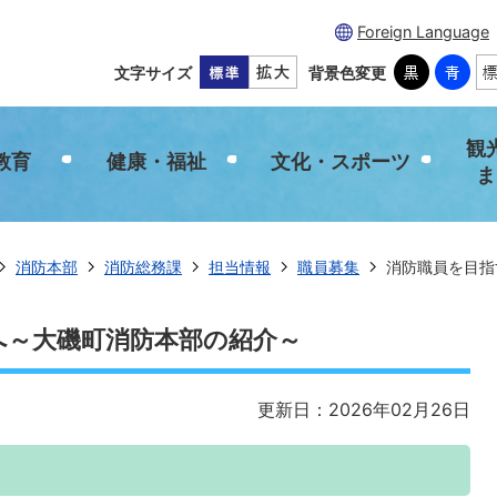
Foreign Language
文字サイズ
背景色変更
観
教育
健康・福祉
文化・スポーツ
ま
消防本部
消防総務課
担当情報
職員募集
消防職員を目指
へ～大磯町消防本部の紹介～
更新日：2026年02月26日