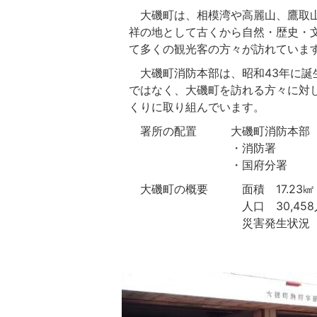
大磯町は、相模湾や高麗山、鷹取山
祥の地として古くから自然・歴史・
て多くの観光客の方々が訪れていま
大磯町消防本部は、昭和43年に誕生
ではなく、大磯町を訪れる方々に対
くりに取り組んでいます。
署所の配置 大磯町消防本部
・消防署
・国府分署
大磯町の概要 面積 17.23㎢
人口 30,458人（令
災害発生状況（令和７
救急 2
救助