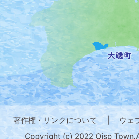
の
位
置
を
記
し
た
地
図。
神
奈
著作権・リンクについて
|
ウェ
川
県
Copyright (c) 2022 Oiso Town.A