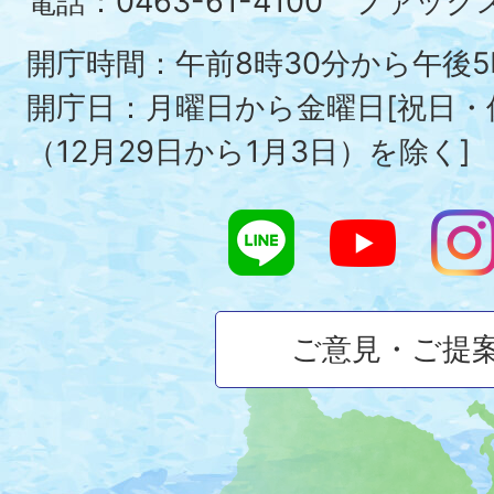
Ois
電話：0463-61-4100 ファックス：
To
開庁時間：午前8時30分から午後5
開庁日：月曜日から金曜日[祝日
（12月29日から1月3日）を除く]
ご意見・ご提
大
磯
町