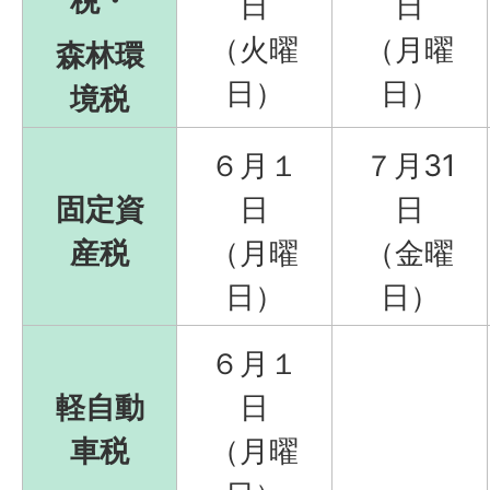
税・
日
日
（火曜
（月曜
森林環
日）
日）
境税
６月１
７月31
固定資
日
日
産税
（月曜
（金曜
日）
日）
６月１
軽自動
日
車税
（月曜