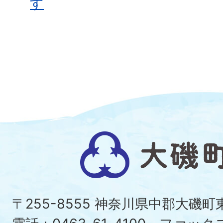
す
大
磯
町
〒255-8555 神奈川県中郡大磯