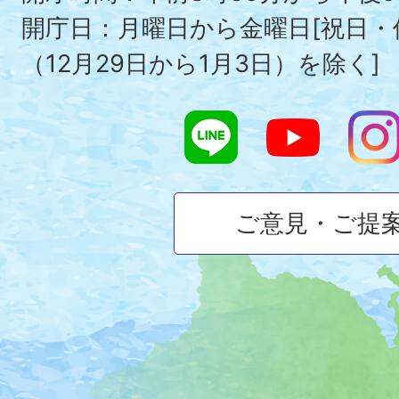
開庁日：月曜日から金曜日[祝日
（12月29日から1月3日）を除く]
ご意見・ご提
大
磯
町
の
位