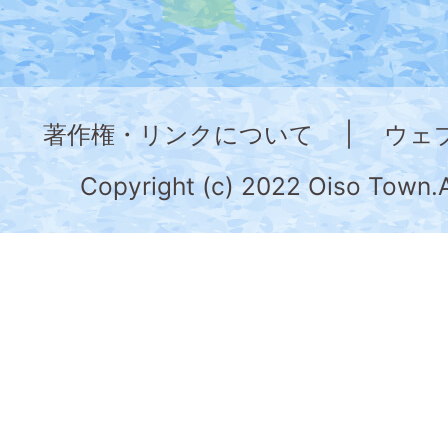
地
図。
神
奈
著作権・リンクについて
|
ウェ
川
県
Copyright (c) 2022 Oiso Town.A
の
南
部
に
位
置
す