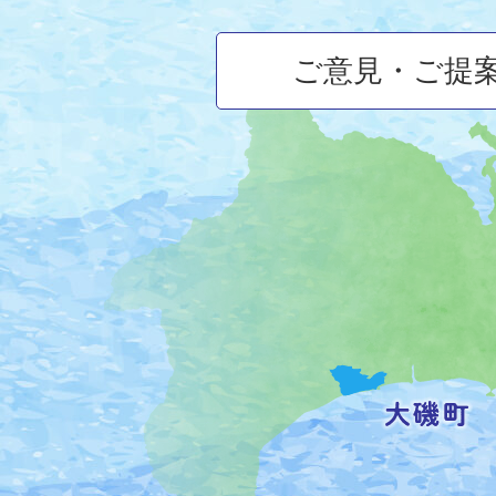
ご意見・ご提
大
磯
町
の
位
置
を
記
し
た