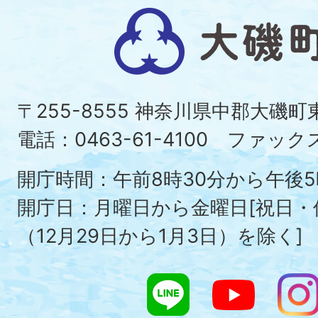
大
磯
町
〒255-8555 神奈川県中郡大磯
Ois
電話：0463-61-4100 ファックス：
To
開庁時間：午前8時30分から午後5
開庁日：月曜日から金曜日[祝日
（12月29日から1月3日）を除く]