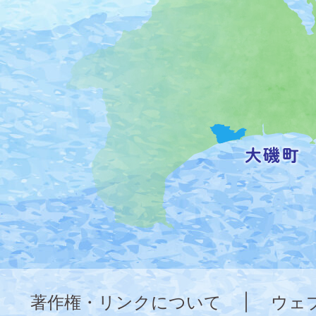
町
の
位
置
を
記
し
た
地
図。
神
奈
著作権・リンクについて
|
ウェ
川