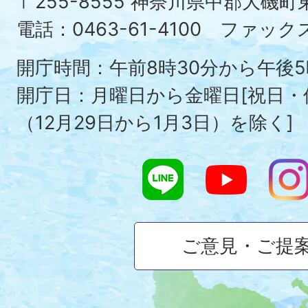
〒255-8555 神奈川県中郡大磯
Ois
電話：0463-61-4100 ファックス：
To
開庁時間：午前8時30分から午後5
開庁日：月曜日から金曜日[祝日
（12月29日から1月3日）を除く]
ご意見・ご提
大
磯