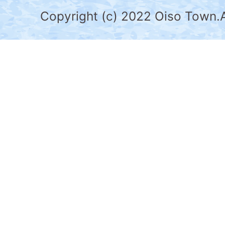
県
Copyright (c) 2022 Oiso Town.A
の
南
部
に
位
置
す
る。