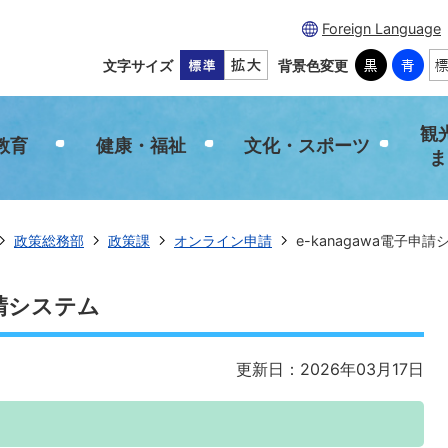
Foreign Language
文字サイズ
背景色変更
観
教育
健康・福祉
文化・スポーツ
ま
政策総務部
政策課
オンライン申請
e-kanagawa電子申
申請システム
更新日：2026年03月17日