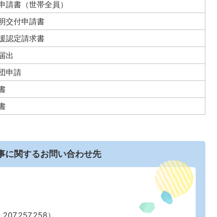
申請書（世帯全員）
明交付申請書
援認定請求書
届出
団申請
書
書
事に関するお問い合わせ先
07,257,258）