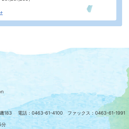
せ
大
磯
町
の
位
置
を
小磯183
電話：0463-61-4100 ファックス：0463-61-1991
記
し
5分
た