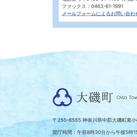
ファックス：0463-61-1991
メールフォームによるお問い合わ
大
磯
町
〒255-8555 神奈川県中郡大磯町東
Oiso
Town
開庁時間：午前8時30分から午後5時1