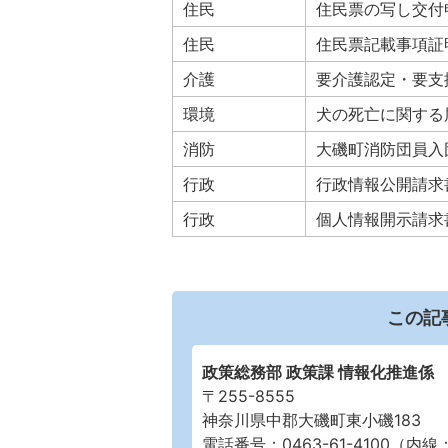
住民
住民票の写し交付
住民
住民票記載事項証
介護
要介護認定・要支
環境
犬の死亡に関する
消防
大磯町消防団員入
行政
行政情報公開請求
行政
個人情報開示請求
この記
政策総務部 政策課 情報化推進係
〒255-8555
神奈川県中郡大磯町東小磯183
電話番号：0463-61-4100（内線：2