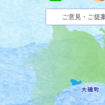
ご意見・ご提
大
磯
町
の
位
置
を
記
し
た