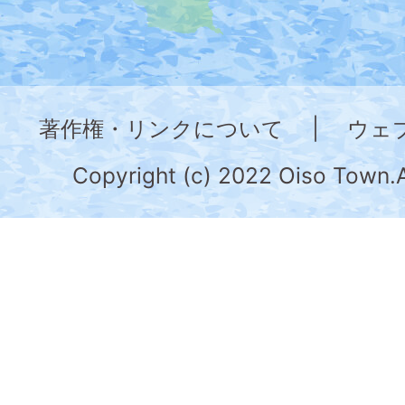
地
図。
神
奈
著作権・リンクについて
|
ウェ
川
県
Copyright (c) 2022 Oiso Town.A
の
南
部
に
位
置
す