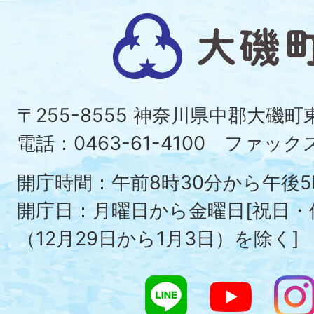
大
磯
町
〒255-8555 神奈川県中郡大磯
Ois
電話：0463-61-4100 ファックス：
To
開庁時間：午前8時30分から午後5
開庁日：月曜日から金曜日[祝日
（12月29日から1月3日）を除く]