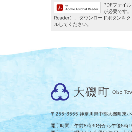
PDFファイルを
が必要です。お
Reader）」ダウンロードボタン
ルしてください。
大
磯
町
〒255-8555 神奈川県中郡大磯町東
Oiso
Town
開庁時間：午前8時30分から午後5時1