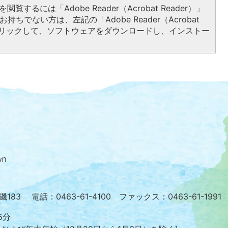
閲覧するには「Adobe Reader（Acrobat Reader）」
持ちでない方は、左記の「Adobe Reader（Acrobat
をクリックして、ソフトウェアをダウンロードし、インストー
大
磯
町
の
位
置
を
小磯183
電話：0463-61-4100 ファックス：0463-61-1991
記
し
5分
た