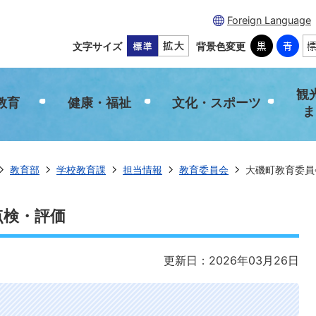
Foreign Language
文字サイズ
背景色変更
観
教育
健康・福祉
文化・スポーツ
ま
教育部
学校教育課
担当情報
教育委員会
大磯町教育委員
点検・評価
更新日：2026年03月26日