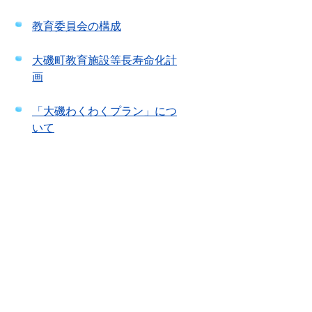
教育委員会の構成
大磯町教育施設等長寿命化計
画
「大磯わくわくプラン」につ
いて