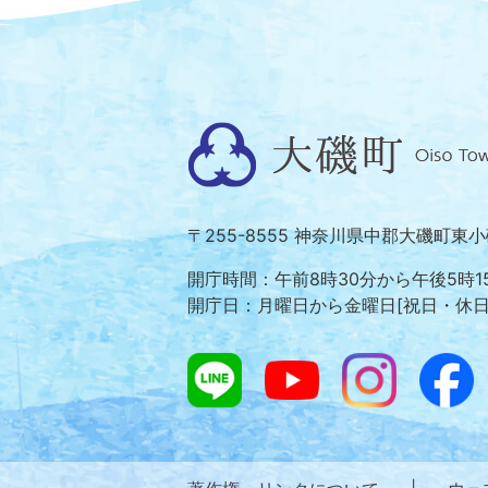
大
磯
町
〒255-8555 神奈川県中郡大磯町東
Oiso
Town
開庁時間：午前8時30分から午後5時1
開庁日：月曜日から金曜日[祝日・休