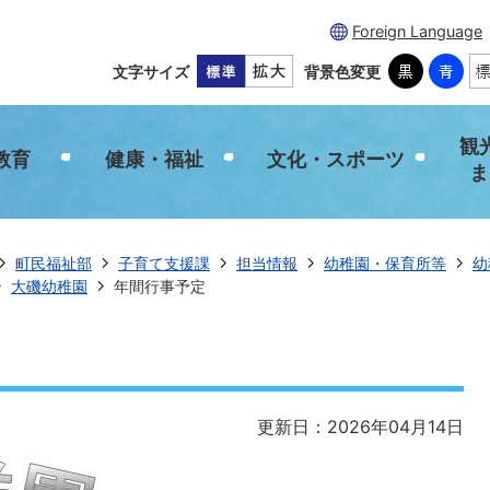
Foreign Language
文字サイズ
背景色変更
観
教育
健康・福祉
文化・スポーツ
ま
町民福祉部
子育て支援課
担当情報
幼稚園・保育所等
幼
大磯幼稚園
年間行事予定
更新日：2026年04月14日