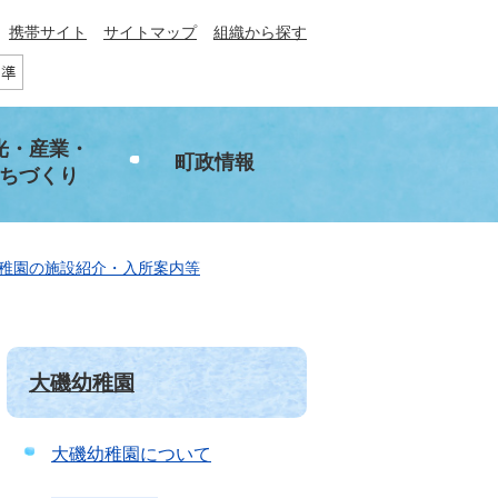
携帯サイト
サイトマップ
組織から探す
光・産業・
町政情報
ちづくり
稚園の施設紹介・入所案内等
大磯幼稚園
大磯幼稚園について