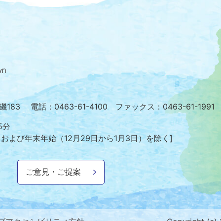
大
磯
町
の
位
置
を
小磯183
電話：0463-61-4100 ファックス：0463-61-1991
記
し
5分
た
日および年末年始
（12月29日から1月3日）を除く]
地
図。
神
ご意見・ご提案
奈
川
県
の
南