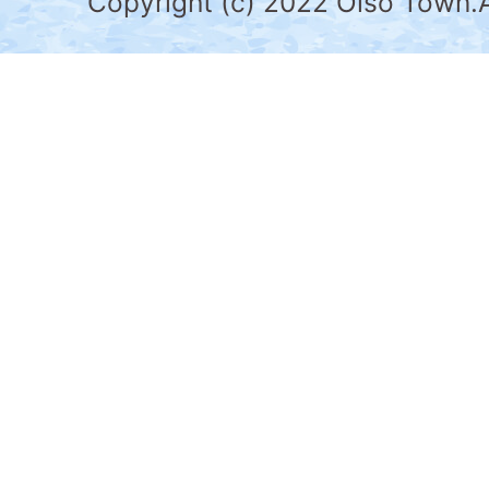
Copyright (c) 2022 Oiso Town.A
の
南
部
に
位
置
す
る。