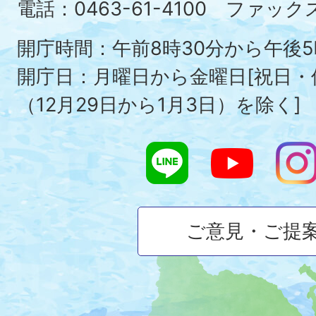
Ois
電話：0463-61-4100 ファックス：
To
開庁時間：午前8時30分から午後5
開庁日：月曜日から金曜日[祝日
（12月29日から1月3日）を除く]
ご意見・ご提
大
磯
町