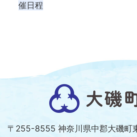
催日程
大
磯
町
〒255-8555 神奈川県中郡大磯