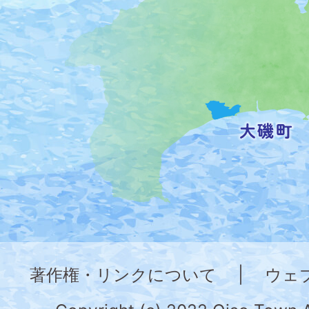
の
位
置
を
記
し
た
地
図。
神
奈
著作権・リンクについて
|
ウェ
川
県