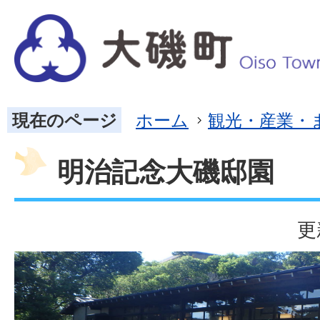
現在のページ
ホーム
観光・産業・
明治記念大磯邸園
更