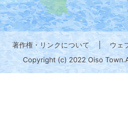
地
図。
神
奈
著作権・リンクについて
|
ウェ
川
県
Copyright (c) 2022 Oiso Town.A
の
南
部
に
位
置