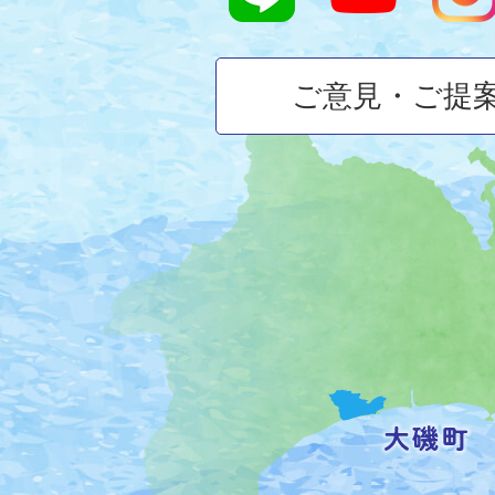
ご意見・ご提
大
磯
町
の
位
置
を
記
し
た