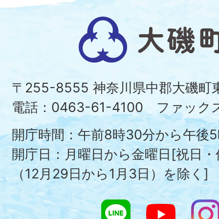
大
磯
町
〒255-8555 神奈川県中郡大磯
Ois
電話：0463-61-4100 ファックス：
To
開庁時間：午前8時30分から午後5
開庁日：月曜日から金曜日[祝日
（12月29日から1月3日）を除く]