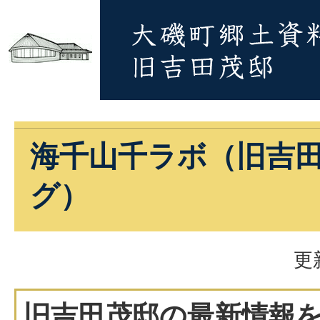
海千山千ラボ（旧吉
グ）
更
旧吉田茂邸の最新情報