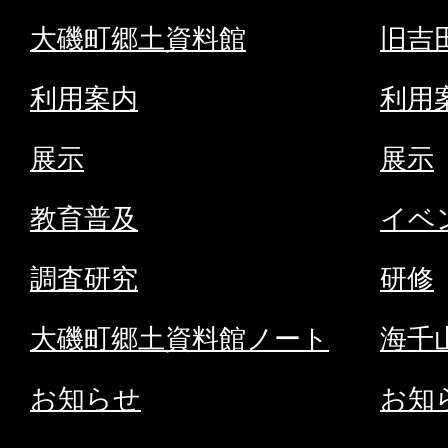
磯
大磯町郷土資料館
旧吉
町
の
利用案内
利用
サ
展示
展示
イ
ト
教育普及
イベ
へ
調査研究
研修
大磯町郷土資料館ノート
海千
お知らせ
お知