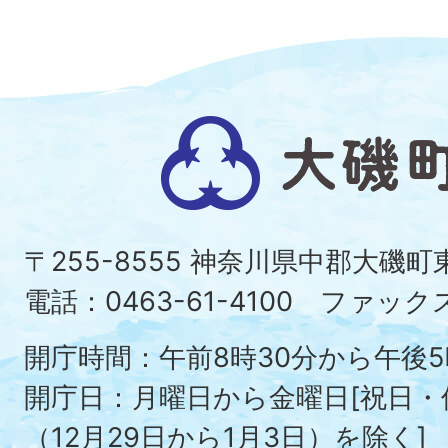
大
磯
町
〒255-8555 神奈川県中郡大磯
Ois
電話：0463-61-4100 ファックス：
To
開庁時間：午前8時30分から午後5
開庁日：月曜日から金曜日[祝日
（12月29日から1月3日）を除く]