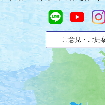
ご意見・ご提
大
磯
町
の
位
置
を
記