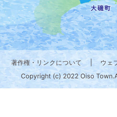
し
た
地
図。
神
奈
著作権・リンクについて
|
ウェ
川
県
Copyright (c) 2022 Oiso Town.A
の
南
部
に