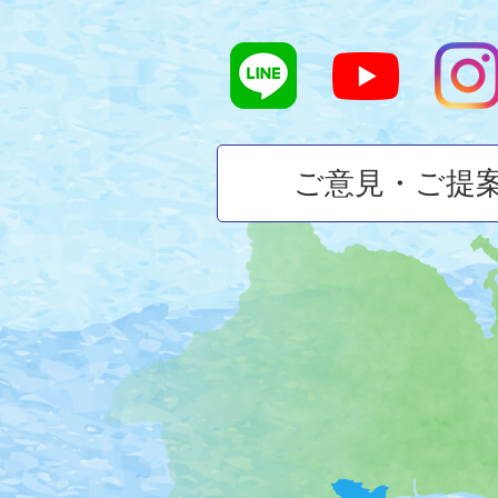
ご意見・ご提
大
磯
町
の
位
置
を
記