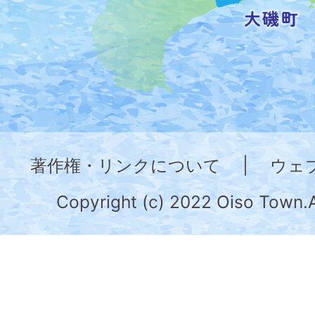
し
た
地
図。
神
奈
著作権・リンクについて
|
ウェ
川
県
Copyright (c) 2022 Oiso Town.A
の
南
部
に