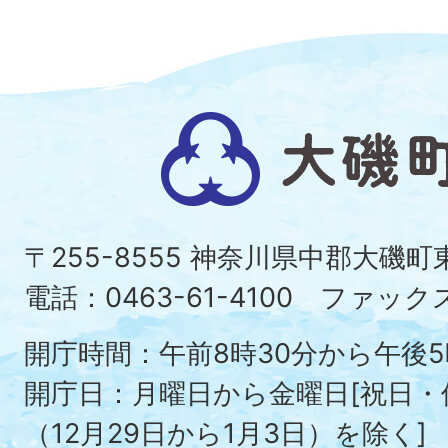
大
磯
町
〒255-8555 神奈川県中郡大磯
Ois
電話：0463-61-4100 ファックス：
To
開庁時間：午前8時30分から午後5
開庁日：月曜日から金曜日[祝日
（12月29日から1月3日）を除く]