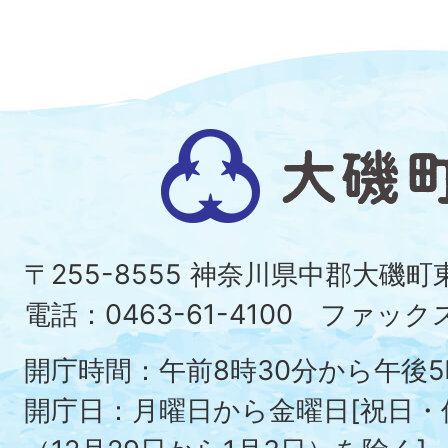
大
磯
町
〒255-8555 神奈川県中郡大磯
Ois
電話：0463-61-4100 ファックス：
To
開庁時間：午前8時30分から午後5
開庁日：月曜日から金曜日[祝日