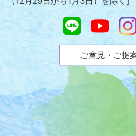
（12月29日から1月3日）を除く]
ご意見・ご提
大
磯
町
の
位
置
を