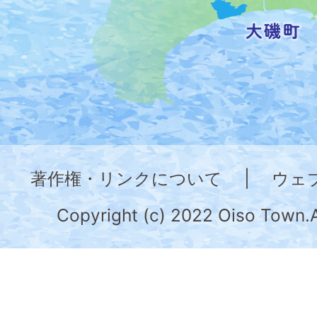
記
し
た
地
図。
神
奈
著作権・リンクについて
|
ウェ
川
県
Copyright (c) 2022 Oiso Town.A
の
南
部
に