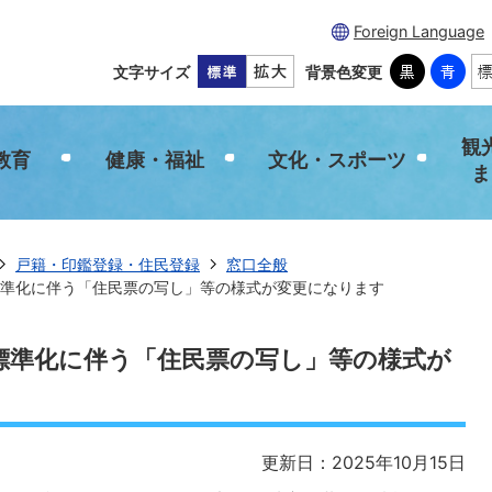
Foreign Language
文字サイズ
背景色変更
観
教育
健康・福祉
文化・スポーツ
ま
戸籍・印鑑登録・住民登録
窓口全般
準化に伴う「住民票の写し」等の様式が変更になります
標準化に伴う「住民票の写し」等の様式が
更新日：2025年10月15日