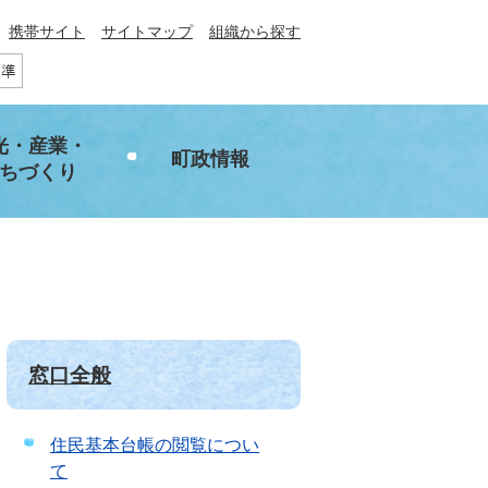
携帯サイト
サイトマップ
組織から探す
光・産業・
町政情報
ちづくり
窓口全般
住民基本台帳の閲覧につい
て