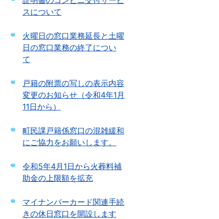
証明書のコンビニ交付サービ
スについて
火曜日の窓口業務延長と土曜
日の窓口業務の終了につい
て
戸籍の附票の写しの表示内容
変更のお知らせ（令和4年1月
11日から）
町民課戸籍係窓口の混雑緩和
にご協力をお願いします。
令和5年4月1日から火葬料補
助金の上限額を拡充
マイナンバーカード関連手続
きの休日窓口を開設します