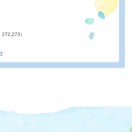
272,273）
せ
大