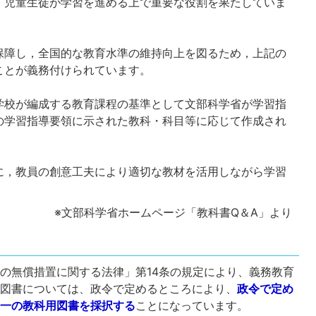
，児童生徒が学習を進める上で重要な役割を果たしていま
障し，全国的な教育水準の維持向上を図るため，上記の
ことが義務付けられています。
校が編成する教育課程の基準として文部科学省が学習指
の学習指導要領に示された教科・科目等に応じて作成され
，教員の創意工夫により適切な教材を活用しながら学習
※文部科学省ホームページ「教科書Q＆A」より
の無償措置に関する法律」第14条の規定により、義務教育
用図書については、政令で定めるところにより、
政令で定め
同一の教科用図書を採択する
ことになっています。