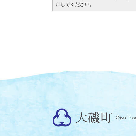
ルしてください。
大
磯
町