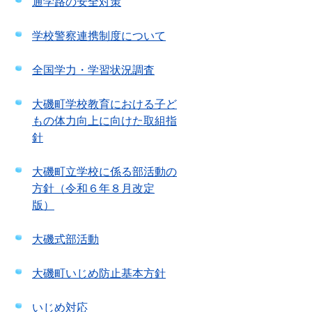
通学路の安全対策
学校警察連携制度について
全国学力・学習状況調査
大磯町学校教育における子ど
もの体力向上に向けた取組指
針
大磯町立学校に係る部活動の
方針（令和６年８月改定
版）
大磯式部活動
大磯町いじめ防止基本方針
いじめ対応