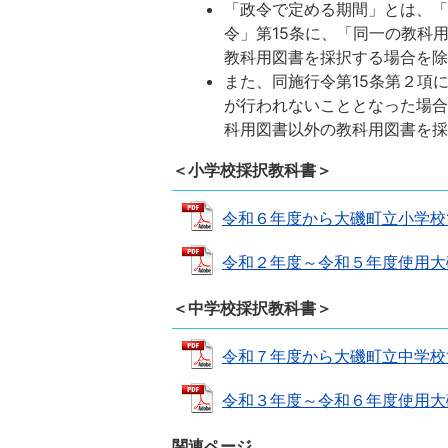
「政令で定める期間」とは、
令」第15条に、「同一の教科
教科用図書を採択する場合を
また、同施行令第15条第２項
が行われないこととなった場
科用図書以外の教科用図書を
＜小学校採択教科書＞
令和６年度から大磯町立小学校で使
令和２年度～令和５年度使用大磯町
＜中学校採択教科書＞
令和７年度から大磯町立中学校で使
令和３年度～令和６年度使用大磯町
関連ページ