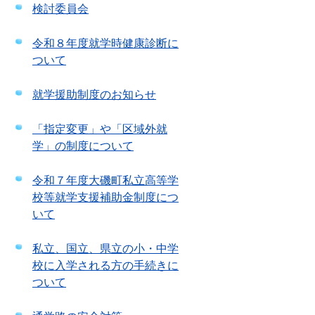
検討委員会
令和８年度就学時健康診断に
ついて
就学援助制度のお知らせ
「指定変更」や「区域外就
学」の制度について
令和７年度大磯町私立高等学
校等就学支援補助金制度につ
いて
私立、国立、県立の小・中学
校に入学される方の手続きに
ついて