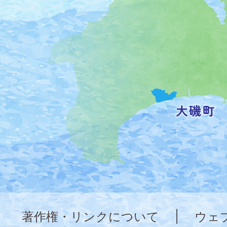
町
の
位
置
を
記
し
た
地
図。
神
奈
著作権・リンクについて
|
ウェ
川