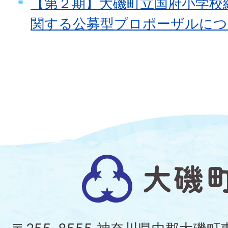
【第２期】大磯町立国府小学校
関する公募型プロポーザルにつ
大
磯
町