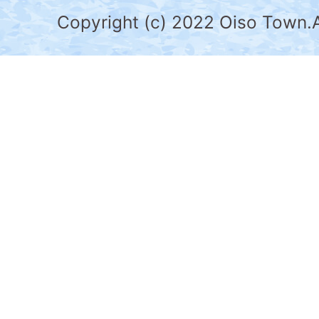
県
Copyright (c) 2022 Oiso Town.A
の
南
部
に
位
置
す
る。