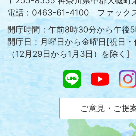
〒255-8555 神奈川県中郡大磯
Ois
電話：0463-61-4100 ファックス：
To
開庁時間：午前8時30分から午後5
開庁日：月曜日から金曜日[祝日
（12月29日から1月3日）を除く]
ご意見・ご提
大
磯