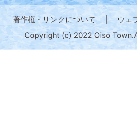
神
奈
著作権・リンクについて
|
ウェ
川
県
Copyright (c) 2022 Oiso Town.A
の
南
部
に
位
置
す
る。