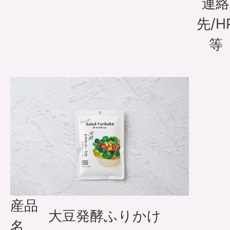
連絡
先/H
等
産品
大豆発酵ふりかけ
名