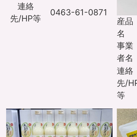
連絡
0463-61-0871
先/HP等
産品
名
事業
者名
連絡
先/H
等