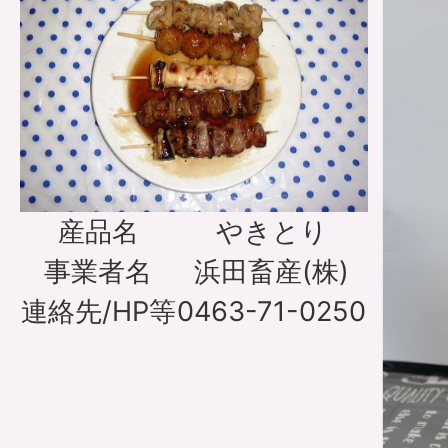
産品名
やきとり
事業者名
浜田畜産(株)
連絡先/HP等
0463-71-0250