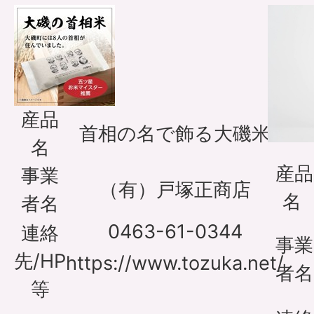
産品
首相の名で飾る大磯米
名
産品
事業
（有）戸塚正商店
名
者名
0463-61-0344
連絡
事業
先/HP
https://www.tozuka.net/
者名
等