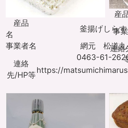
産
産品
釜揚げしらす
事
名
事業者名
網元 松道丸
連絡
0463-61-262
連絡
https://matsumichimarus
先/HP等