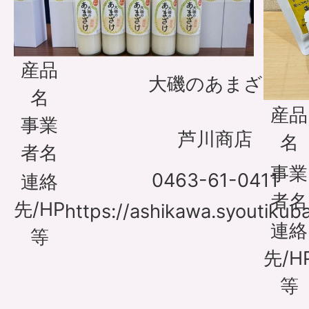
産品
大磯のあまざけ
名
産品
事業
芦川商店
名
者名
事業
0463-61-0411
連絡
者名
先/HP
https://ashikawa.syoutikub
連絡
等
先/H
等