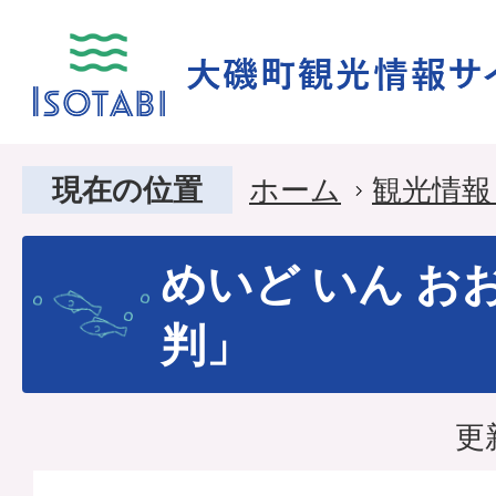
現在の位置
ホーム
観光情報
めいど いん お
判」
更