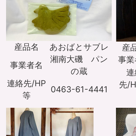
産品名
あおばとサブレ
産
湘南大磯 パン
事業
事業者名
の蔵
連
連絡先/HP
先/
0463-61-4441
等