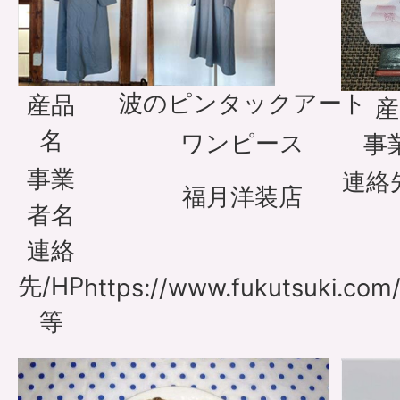
波のピンタックアート
産品
産
名
ワンピース
事
事業
連絡
福月洋装店
者名
連絡
先/HP
https://www.fukutsuki.com
等