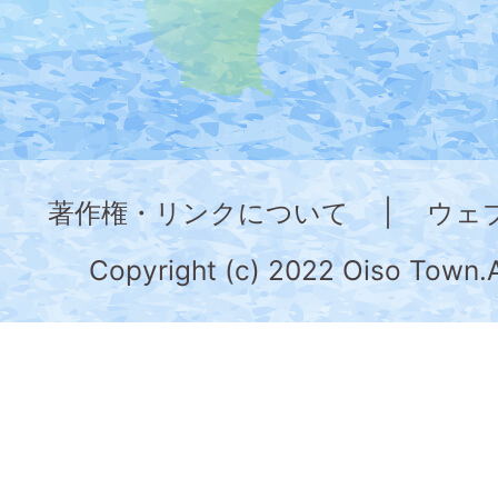
た
地
図。
神
奈
著作権・リンクについて
|
ウェ
川
県
Copyright (c) 2022 Oiso Town.A
の
南
部
に
位