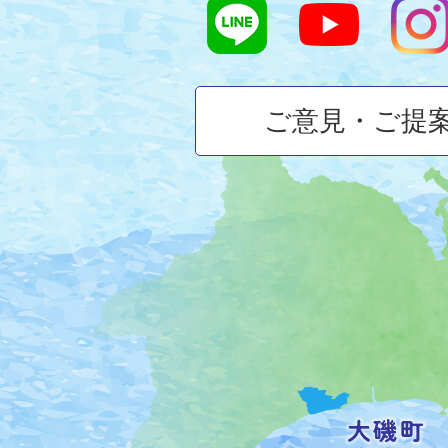
ご意見・ご提
大
磯
町
の
位
置
を
記
し