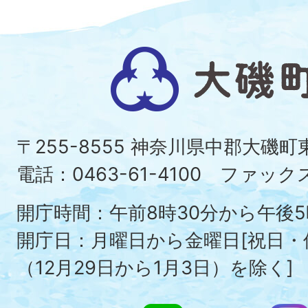
大
磯
町
〒255-8555 神奈川県中郡大磯
Ois
電話：0463-61-4100 ファックス：
To
開庁時間：午前8時30分から午後5
開庁日：月曜日から金曜日[祝日
（12月29日から1月3日）を除く]