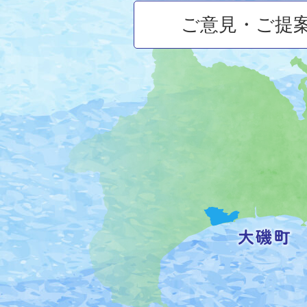
ご意見・ご提
大
磯
町
の
位
置
を
記
し
た
地