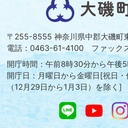
大
磯
町
〒255-8555 神奈川県中郡大磯
Ois
電話：0463-61-4100 ファックス：
To
開庁時間：午前8時30分から午後5
開庁日：月曜日から金曜日[祝日
（12月29日から1月3日）を除く]