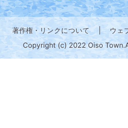
図。
神
奈
著作権・リンクについて
|
ウェ
川
県
Copyright (c) 2022 Oiso Town.A
の
南
部
に
位
置
す
る。