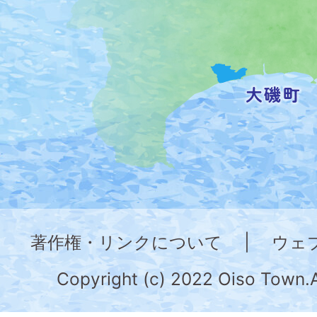
置
を
記
し
た
地
図。
神
奈
著作権・リンクについて
|
ウェ
川
県
Copyright (c) 2022 Oiso Town.A
の