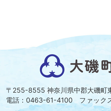
大
磯
町
〒255-8555 神奈川県中郡大磯
Ois
電話：0463-61-4100 ファックス：