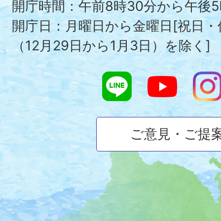
To
開庁時間：午前8時30分から午後5
開庁日：月曜日から金曜日[祝日
（12月29日から1月3日）を除く]
ご意見・ご提
大
磯
町
の
位