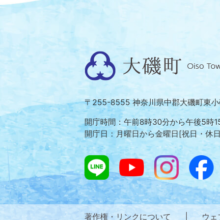
大
磯
町
〒255-8555 神奈川県中郡大磯町東
Oiso
Town
開庁時間：午前8時30分から午後5時1
開庁日：月曜日から金曜日[祝日・休
著作権・リンクについて
|
ウェ