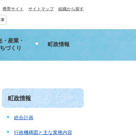
携帯サイト
サイトマップ
組織から探す
光・産業・
町政情報
ちづくり
町政情報
総合計画
行政機構図と主な業務内容