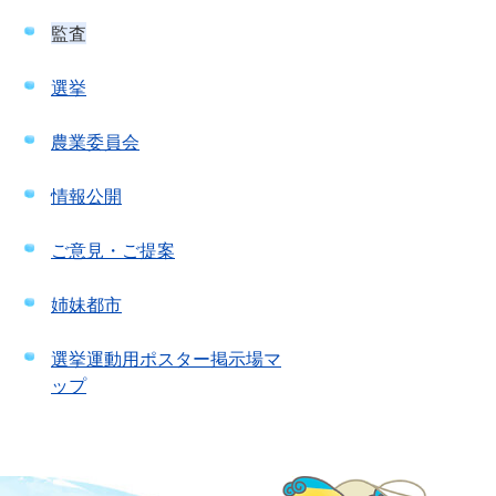
監査
選挙
農業委員会
情報公開
ご意見・ご提案
姉妹都市
選挙運動用ポスター掲示場マ
ップ