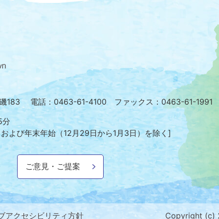
大
磯
町
の
位
置
を
小磯183
電話：0463-61-4100 ファックス：0463-61-1991
記
し
5分
た
日および年末年始
（12月29日から1月3日）を除く]
地
図。
神
ご意見・ご提案
奈
川
県
の
南
ブアクセシビリティ方針
Copyright (c)