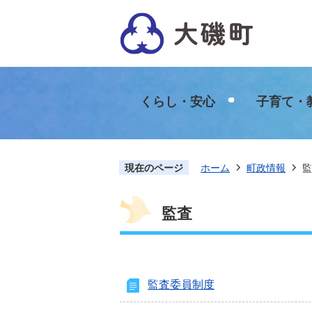
くらし・安心
子育て・
現在のページ
ホーム
町政情報
監
監査
監査委員制度