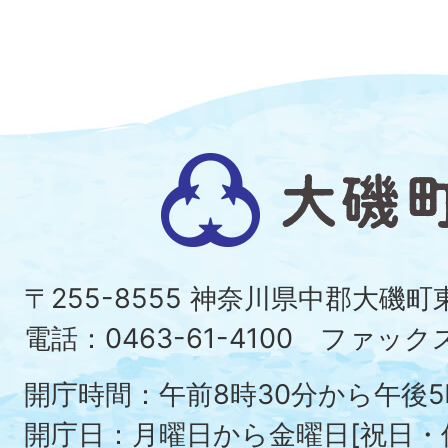
大
磯
町
〒255-8555 神奈川県中郡大磯
Ois
電話：0463-61-4100 ファックス：
To
開庁時間：午前8時30分から午後5
開庁日：月曜日から金曜日[祝日