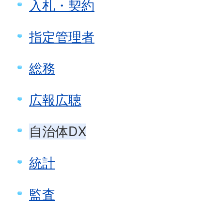
入札・契約
指定管理者
総務
広報広聴
自治体DX
統計
監査