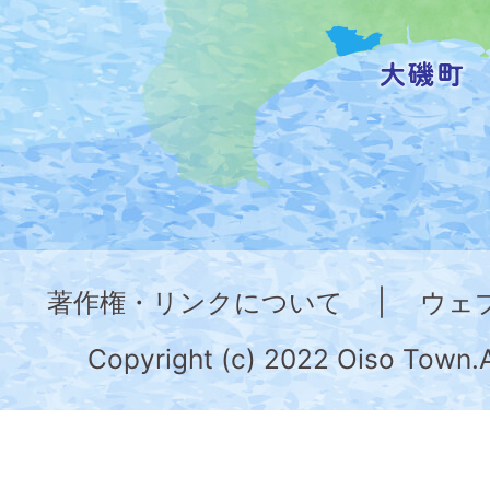
を
記
し
た
地
図。
神
奈
著作権・リンクについて
|
ウェ
川
県
Copyright (c) 2022 Oiso Town.A
の
南
部