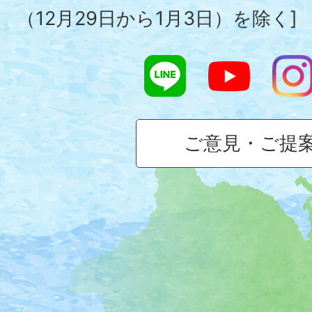
（12月29日から1月3日）を除く]
ご意見・ご提
大
磯
町
の
位
置