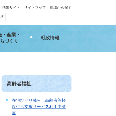
携帯サイト
サイトマップ
組織から探す
光・産業・
町政情報
ちづくり
高齢者福祉
在宅ひとり暮らし高齢者等軽
度生活支援サービス利用申請
書