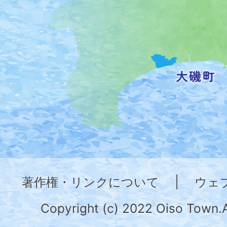
位
置
を
記
し
た
地
図。
神
奈
著作権・リンクについて
|
ウェ
川
県
Copyright (c) 2022 Oiso Town.A
の