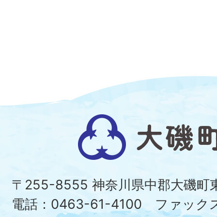
大
磯
町
〒255-8555 神奈川県中郡大磯
Ois
電話：0463-61-4100 ファックス：