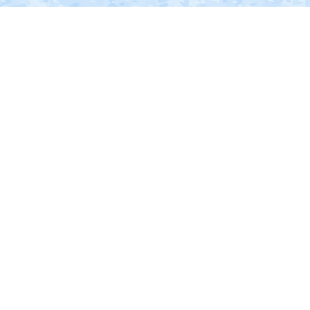
南
部
に
位
置
す
る。