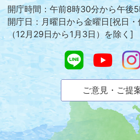
To
開庁時間：午前8時30分から午後5
開庁日：月曜日から金曜日[祝日
（12月29日から1月3日）を除く]
ご意見・ご提
大
磯
町
の