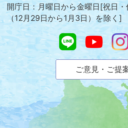
開庁日：月曜日から金曜日[祝日
（12月29日から1月3日）を除く]
ご意見・ご提
大
磯
町
の
位