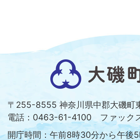
大
磯
町
〒255-8555 神奈川県中郡大磯
Ois
電話：0463-61-4100 ファックス：
To
開庁時間：午前8時30分から午後5