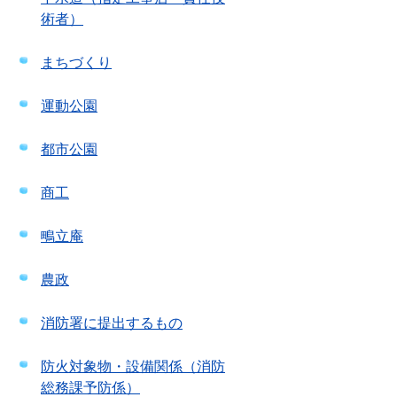
術者）
まちづくり
運動公園
都市公園
商工
鴫立庵
農政
消防署に提出するもの
防火対象物・設備関係（消防
総務課予防係）