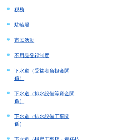
税務
駐輪場
市民活動
不用品登録制度
下水道（受益者負担金関
係）
下水道（排水設備等資金関
係）
下水道（排水設備工事関
係）
下水道（指定工事店・責任技