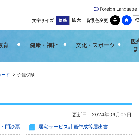
Foreign Language
文字サイズ
背景色変更
観
教育
健康・福祉
文化・スポーツ
ま
ロード
介護保険
更新日：2024年06月05日
書・問診票
居宅サービス計画作成等届出書