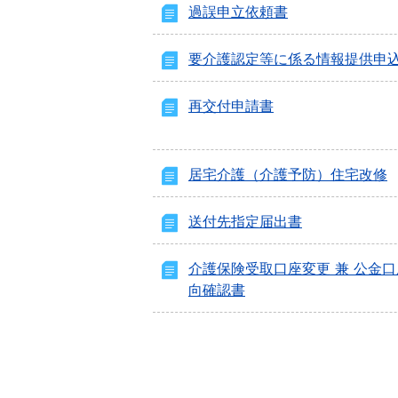
過誤申立依頼書
要介護認定等に係る情報提供申
再交付申請書
居宅介護（介護予防）住宅改修
送付先指定届出書
介護保険受取口座変更 兼 公金
向確認書