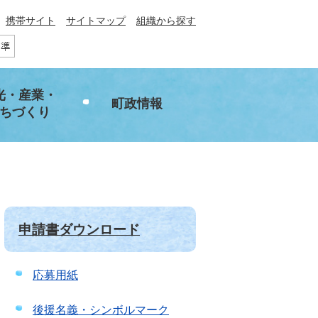
携帯サイト
サイトマップ
組織から探す
光・産業・
町政情報
ちづくり
申請書ダウンロード
応募用紙
後援名義・シンボルマーク