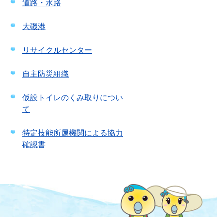
道路・水路
大磯港
リサイクルセンター
自主防災組織
仮設トイレのくみ取りについ
て
特定技能所属機関による協力
確認書