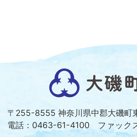
大
磯
町
〒255-8555 神奈川県中郡大磯
Ois
電話：0463-61-4100 ファックス：