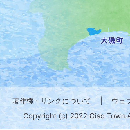
置
を
記
し
た
地
図。
神
奈
著作権・リンクについて
|
ウェ
川
県
Copyright (c) 2022 Oiso Town.A
の