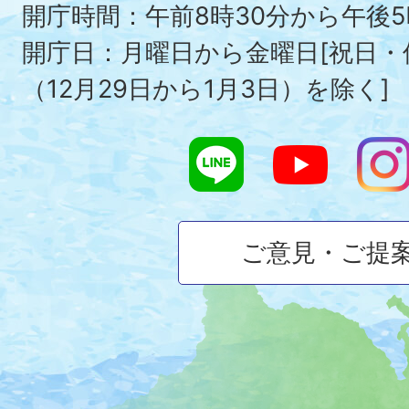
To
開庁時間：午前8時30分から午後5
開庁日：月曜日から金曜日[祝日
（12月29日から1月3日）を除く]
ご意見・ご提
大
磯
町
の
位