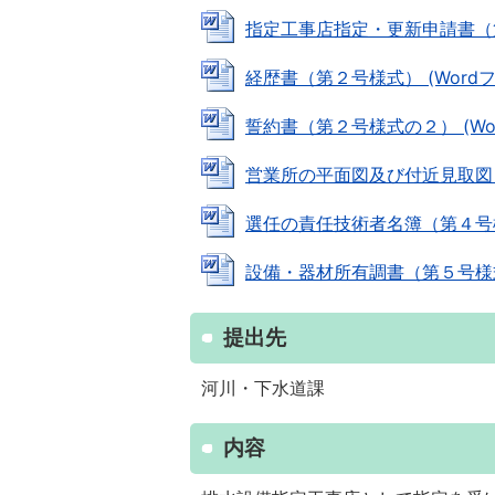
指定工事店指定・更新申請書（第１号
経歴書（第２号様式） (Wordファイ
誓約書（第２号様式の２） (Word
営業所の平面図及び付近見取図（第３
選任の責任技術者名簿（第４号様式） 
設備・器材所有調書（第５号様式） 
提出先
河川・下水道課
内容