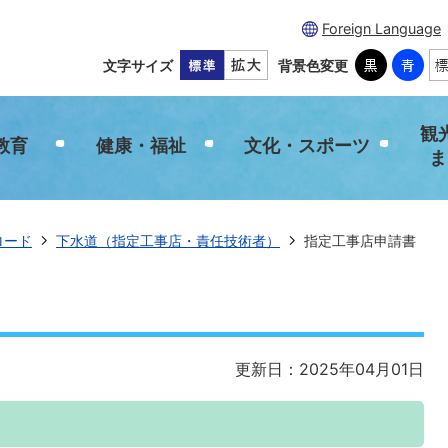
Foreign Language
文字サイズ
背景色変更
観
教育
健康・福祉
文化・スポーツ
ま
ロード
下水道（指定工事店・責任技術者）
指定工事店申請書
更新日：2025年04月01日