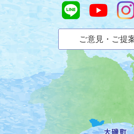
ご意見・ご提
大
磯
町
の
位
置
を
記
し