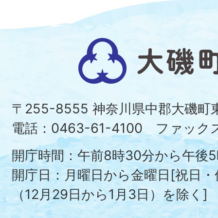
大
磯
町
〒255-8555 神奈川県中郡大磯
Ois
電話：0463-61-4100 ファックス：
To
開庁時間：午前8時30分から午後5
開庁日：月曜日から金曜日[祝日
（12月29日から1月3日）を除く]