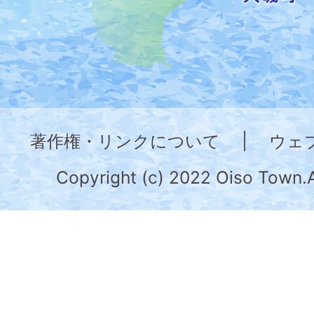
た
地
図。
神
奈
著作権・リンクについて
|
ウェ
川
県
Copyright (c) 2022 Oiso Town.A
の
南
部
に
位