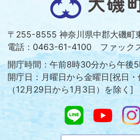
磯
町
〒255-8555 神奈川県中郡大磯
Ois
電話：0463-61-4100 ファックス：
To
開庁時間：午前8時30分から午後5
開庁日：月曜日から金曜日[祝日
（12月29日から1月3日）を除く]