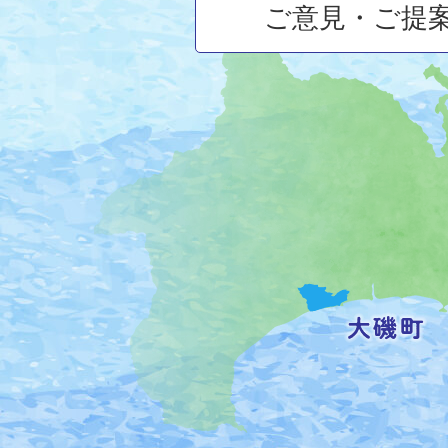
ご意見・ご提
大
磯
町
の
位
置
を
記
し
た
地
図。