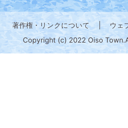
神
奈
著作権・リンクについて
|
ウェ
川
県
Copyright (c) 2022 Oiso Town.A
の
南
部
に
位
置
す
る。